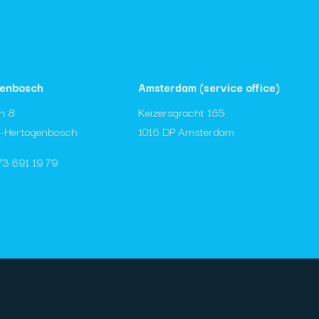
genbosch
Amsterdam (service office)
in 8
Keizersgracht 165
s-Hertogenbosch
1016 DP Amsterdam
)73 691 19 79