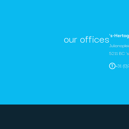
our offices
's-Herto
Julianaple
5211 BC '
+31 (0
T