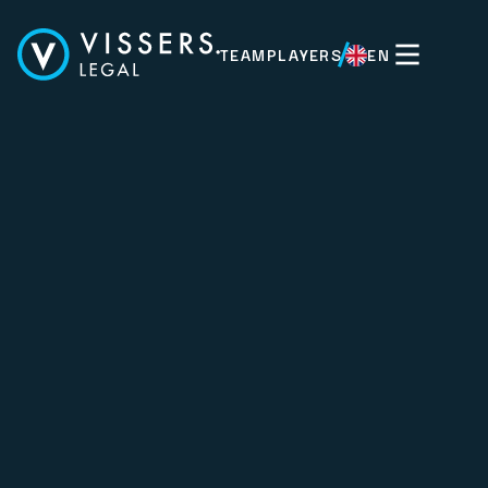
TEAMPLAYERS
EN
EN
g.volders@vissers-legal.nl
+31 (0)6 523 525 49